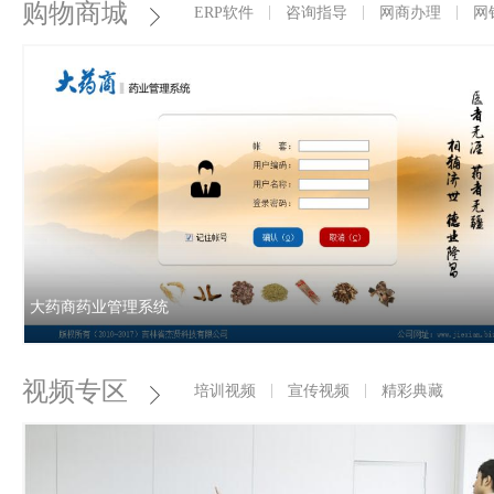
购物商城
ERP软件
咨询指导
网商办理
网
大药商全程解密新版GSP与飞检应对研讨会
大药商感恩回馈用户，用4个小时
07-20
间，全程解密新版GSP与飞检应对研讨
会。告诉您红线在哪里？隐患在哪里？
头条
报名电话：18946697752 荣宇助理
关于154家企业撤回224个药品注册申请的公告(2015年第287号)
2015年12月14日，国家食品药品
01-08
监督管理总局发布《关于82家企业撤回
大药商药业管理系统
131个药品注册申请的公告》（2015年第
264号）后，共收到154家企业提出的撤
回224个药品注册申请（清单见附件）。
视频专区
培训视频
宣传视频
精彩典藏