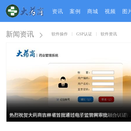
资讯
案例
商城
视频
图
新闻资讯
软件操作
GSP认证
软件资讯
GSP认证利器，大药商软件
大药商祝药业同仁新年快乐！
热烈祝贺大药商软件通过国家药品监管网多系统融合认证
热烈祝贺大药商吉林省首批通过电子监管网审批
关于暂停执行2015年1号公告药品电子监
头条