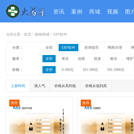
资讯
案例
商城
视频
图
当前位置：
首页
>
购物商城
>
ERP软件
分类：
全部
ERP软件
咨询指导
网商办理
版本：
全部
单店
连锁
批发
验证
维护
价格：
全部
0-100元
101-500元
501-1000元
上架时间
按人气
价格从高到低
价格从低到高
推荐
推荐