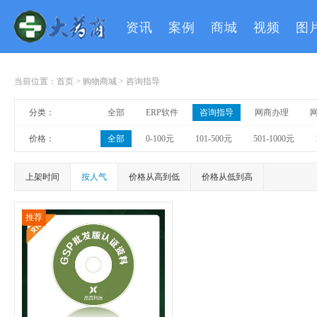
资讯
案例
商城
视频
图
当前位置：
首页
>
购物商城
>
咨询指导
分类：
全部
ERP软件
咨询指导
网商办理
价格：
全部
0-100元
101-500元
501-1000元
上架时间
按人气
价格从高到低
价格从低到高
推荐