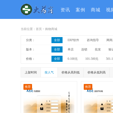
资讯
案例
商城
视
当前位置：
首页
>
购物商城
分类：
全部
ERP软件
咨询指导
网商
版本：
全部
单店
连锁
批发
验
价格：
全部
0-100元
101-500元
501-
上架时间
按人气
价格从高到低
价格从低到高
推荐
推荐