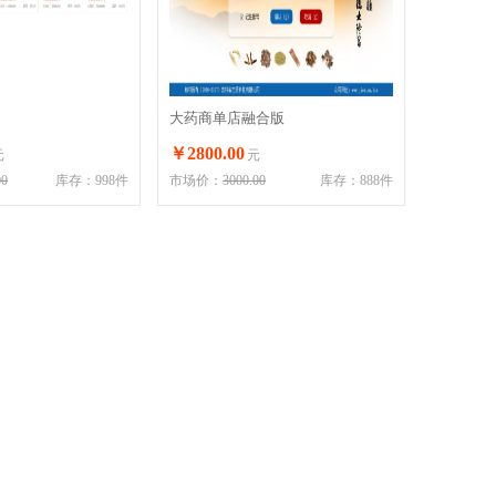
大药商单店融合版
￥2800.00
元
元
00
库存：998件
市场价：
3000.00
库存：888件